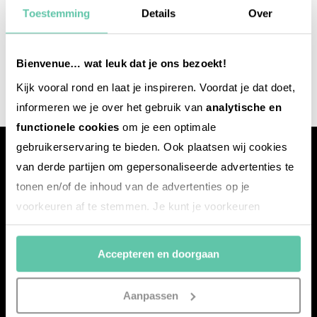
Umsatzsteuer-Identifikationsnummer:
Toestemming
Details
Over
NL8531.68.350.B.01
Bei Fragen oder Kooperationen einfach eine
Bienvenue… wat leuk dat je ons bezoekt!
Mail an:
Info@frankreich-webazine.de
Kijk vooral rond en laat je inspireren. Voordat je dat doet,
informeren we je over het gebruik van
analytische en
functionele cookies
om je een optimale
gebruikerservaring te bieden. Ook plaatsen wij cookies
van derde partijen om gepersonaliseerde advertenties te
tonen en/of de inhoud van de advertenties op je
voorkeuren af te stemmen. Je kunt je voorkeuren
beheren via ‘Zelf instellen’. Klik je op ‘Accepteren en
Mit dem
frankreich-
webazine.de
möchten wir euch eine
doorgaan’ dan ga je akkoord met het gebruik van alle
Plattform voller Inspirationen bieten – mit News,
Accepteren en doorgaan
cookies zoals omschreven in onze
Cookieverklaring
.
Reisereportagen, den besten Übernachtungsadressen
sowie Insider-Tipps aus Frankreich.
Merci!
Aanpassen