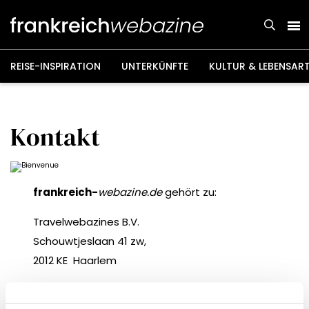
Weiter
zum
Inhalt
REISE-INSPIRATION
UNTERKÜNFTE
KULTUR & LEBENSAR
Kontakt
frankreich-
webazine.de
gehört zu:
Travelwebazines B.V.
Schouwtjeslaan 41 zw,
2012 KE Haarlem
Handelskammer-Nummer: 58757074