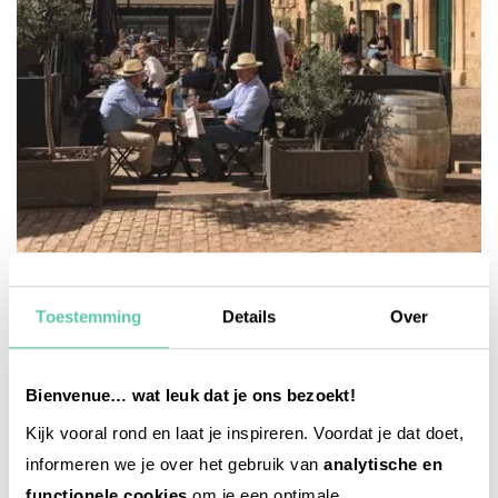
reise-inspiration
Welche Städte in Frankreich sind am
Toestemming
Details
Over
sonnigsten?
18. JUNI 2026
Bienvenue… wat leuk dat je ons bezoekt!
Kijk vooral rond en laat je inspireren. Voordat je dat doet,
informeren we je over het gebruik van
analytische en
functionele cookies
om je een optimale