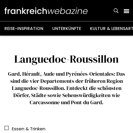
Weiter
zum
Inhalt
REISE-INSPIRATION
UNTERKÜNFTE
KULTUR & LEBENSAR
Languedoc-Roussillon
Gard, Hérault, Aude und Pyrénées-Orientales: Das
sind die vier Departements der früheren Region
Languedoc-Roussillon. Entdeckt die schönsten
Dörfer, Städte sowie Sehenswürdigkeiten wie
Carcassonne und Pont du Gard.
Essen & Trinken