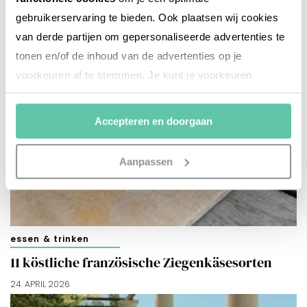
gebruikerservaring te bieden. Ook plaatsen wij cookies
van derde partijen om gepersonaliseerde advertenties te
tonen en/of de inhoud van de advertenties op je
voorkeuren af te stemmen. Je kunt je voorkeuren
beheren via ‘Zelf instellen’. Klik je op ‘Accepteren en
doorgaan’ dan ga je akkoord met het gebruik van alle
Accepteren en doorgaan
cookies zoals omschreven in onze
Cookieverklaring
.
Merci!
Aanpassen
essen & trinken
11 köstliche französische Ziegenkäsesorten
24. APRIL 2026