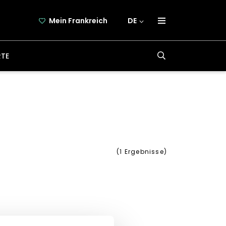
Mein Frankreich
DE
über frankreich-webazine.de
RTE
newsletter
kooperation
kontakt
(
1
Ergebnisse)