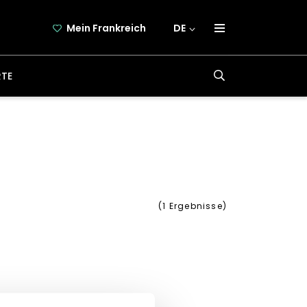
Mein Frankreich
DE
über frankreich-webazine.de
RTE
newsletter
kooperation
kontakt
(
1
Ergebnisse)