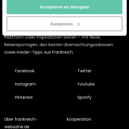
doorgaan’ dan ga je akkoord met het gebruik van alle
Accepteren en doorgaan
cookies zoals omschreven in onze
Cookieverklaring
.
Merci!
Aanpassen
Mit dem
frankreich-
webazine.de
möchten wir euch eine
Plattform voller Inspirationen bieten – mit News,
Reisereportagen, den besten Übernachtungsadressen
sowie Insider-Tipps aus Frankreich.
Facebook
Twitter
Instagram
Youtube
Pinterest
Spotify
Über frankreich-
Kooperation
webazine.de