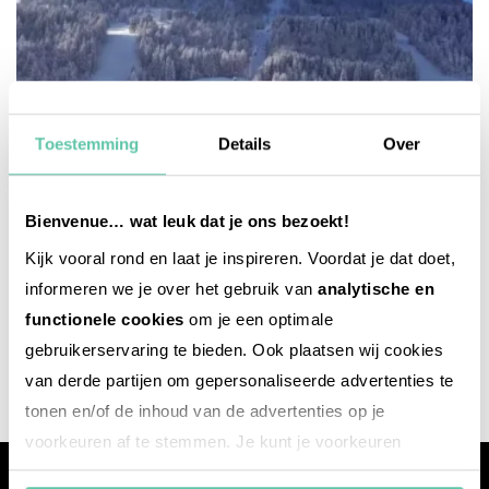
Toestemming
Details
Over
Bienvenue… wat leuk dat je ons bezoekt!
Kijk vooral rond en laat je inspireren. Voordat je dat doet,
informeren we je over het gebruik van
analytische en
reise-inspiration
functionele cookies
om je een optimale
Charmante Unterkünfte in La Clusaz
gebruikerservaring te bieden. Ook plaatsen wij cookies
van derde partijen om gepersonaliseerde advertenties te
tonen en/of de inhoud van de advertenties op je
voorkeuren af te stemmen. Je kunt je voorkeuren
beheren via ‘Zelf instellen’. Klik je op ‘Accepteren en