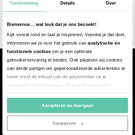
Toestemming
Details
Over
Bienvenue… wat leuk dat je ons bezoekt!
Kijk vooral rond en laat je inspireren. Voordat je dat doet,
informeren we je over het gebruik van
analytische en
functionele cookies
om je een optimale
gebruikerservaring te bieden. Ook plaatsen wij cookies
van derde partijen om gepersonaliseerde advertenties te
tonen en/of de inhoud van de advertenties op je
voorkeuren af te stemmen. Je kunt je voorkeuren
Mit dem
frankreich-
webazine.de
möchten wir euch eine
beheren via ‘Zelf instellen’. Klik je op ‘Accepteren en
Plattform voller Inspirationen bieten – mit News,
doorgaan’ dan ga je akkoord met het gebruik van alle
Accepteren en doorgaan
Reisereportagen, den besten Übernachtungsadressen
cookies zoals omschreven in onze
Cookieverklaring
.
sowie Insider-Tipps aus Frankreich.
Merci!
Aanpassen