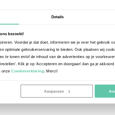
Details
 ons bezoekt!
nspireren. Voordat je dat doet, informeren we je over het gebruik 
n optimale gebruikerservaring te bieden. Ook plaatsen wij cook
es te tonen en/of de inhoud van de advertenties op je voorkeure
reise-inspiration
instellen’. Klik je op ‘Accepteren en doorgaan’ dan ga je akkoord
:
Surfen, Suppen oder Biken in
n onze
Cookieverklaring
. Merci!
Aquitaine
1. FEBRUAR 2018
Aanpassen
Acc