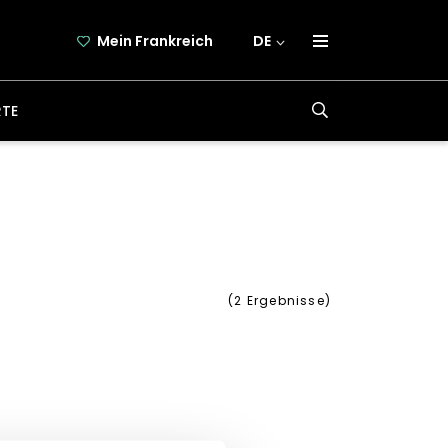
Mein Frankreich
DE
über frankreich-webazine.de
RTE
newsletter
kooperation
kontakt
(
2
Ergebnisse)