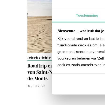
Toestemming
Bienvenue… wat leuk dat je
Kijk vooral rond en laat je i
functionele cookies
om je ee
gepersonaliseerde advertenti
reiseberichte
voorkeuren beheren via ‘Zelf 
Roadtrip entlang der Atlantikküste
cookies zoals omschreven i
von Saint-Nazaire nach Saint-Jean-
de-Monts
16. JUNI 2026