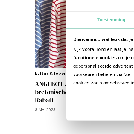
Toestemming
Bienvenue… wat leuk dat je
Kijk vooral rond en laat je i
functionele cookies
om je ee
gepersonaliseerde advertenti
kultur & lebensart
voorkeuren beheren via ‘Zelf 
ANGEBOT ZUM MUTTERTAG :
cookies zoals omschreven i
bretonische Streifen-Shirts mit
Rabatt
8. MAI 2023