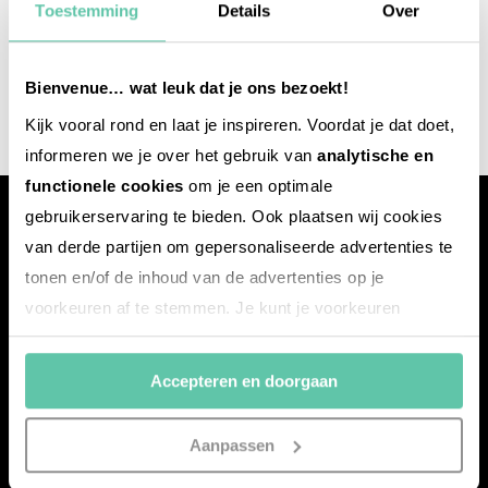
Toestemming
Details
Over
Bienvenue… wat leuk dat je ons bezoekt!
Kijk vooral rond en laat je inspireren. Voordat je dat doet,
informeren we je over het gebruik van
analytische en
functionele cookies
om je een optimale
gebruikerservaring te bieden. Ook plaatsen wij cookies
van derde partijen om gepersonaliseerde advertenties te
tonen en/of de inhoud van de advertenties op je
voorkeuren af te stemmen. Je kunt je voorkeuren
Mit dem
frankreich-
webazine.de
möchten wir euch eine
beheren via ‘Zelf instellen’. Klik je op ‘Accepteren en
Plattform voller Inspirationen bieten – mit News,
doorgaan’ dan ga je akkoord met het gebruik van alle
Accepteren en doorgaan
Reisereportagen, den besten Übernachtungsadressen
cookies zoals omschreven in onze
Cookieverklaring
.
sowie Insider-Tipps aus Frankreich.
Merci!
Aanpassen