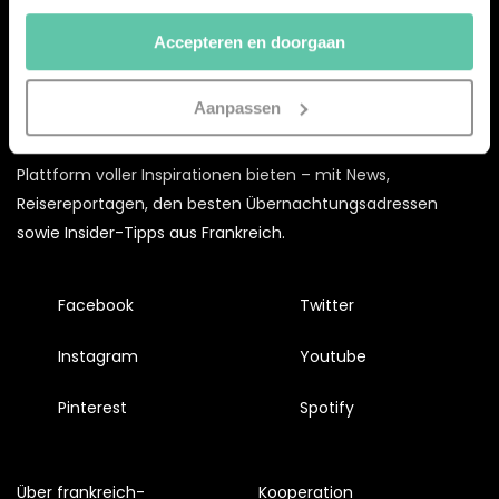
doorgaan’ dan ga je akkoord met het gebruik van alle
Accepteren en doorgaan
cookies zoals omschreven in onze
Cookieverklaring
.
Merci!
Aanpassen
Mit dem
frankreich-
webazine.de
möchten wir euch eine
Plattform voller Inspirationen bieten – mit News,
Reisereportagen, den besten Übernachtungsadressen
sowie Insider-Tipps aus Frankreich.
Facebook
Twitter
Instagram
Youtube
Pinterest
Spotify
Über frankreich-
Kooperation