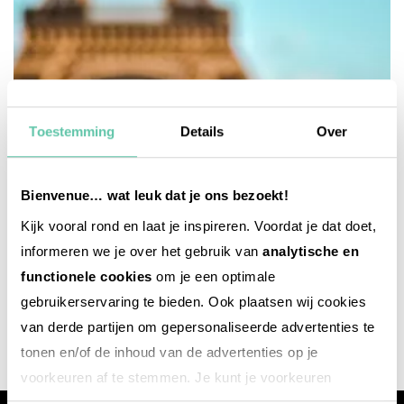
Toestemming
Details
Over
Bienvenue… wat leuk dat je ons bezoekt!
Kijk vooral rond en laat je inspireren. Voordat je dat doet,
informeren we je over het gebruik van
analytische en
reise-inspiration
functionele cookies
om je een optimale
20 unglaubliche Eiffelturm-Fakten
gebruikerservaring te bieden. Ook plaatsen wij cookies
8. MÄRZ 2025
van derde partijen om gepersonaliseerde advertenties te
tonen en/of de inhoud van de advertenties op je
voorkeuren af te stemmen. Je kunt je voorkeuren
beheren via ‘Zelf instellen’. Klik je op ‘Accepteren en