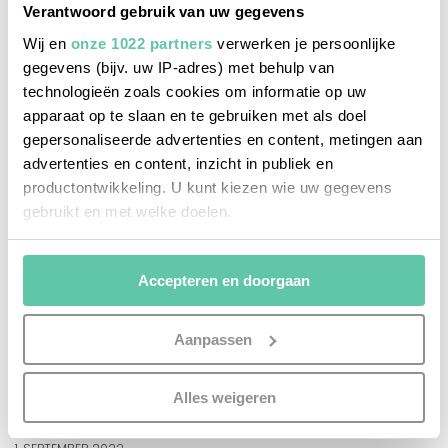
Verantwoord gebruik van uw gegevens
Wij en
onze 1022 partners
verwerken je persoonlijke
gegevens (bijv. uw IP-adres) met behulp van
technologieën zoals cookies om informatie op uw
apparaat op te slaan en te gebruiken met als doel
gepersonaliseerde advertenties en content, metingen aan
advertenties en content, inzicht in publiek en
productontwikkeling. U kunt kiezen wie uw gegevens
gebruikt en met welke doelen.
Als u het toestaat, willen we ook graag:
Accepteren en doorgaan
Informatie verzamelen over uw geografische
locatie, die tot een paar meter nauwkeurig kan zijn
Uw apparaat identificeren door het actief te
Aanpassen
scannen op specifieke eigenschappen (fingerprinting)
essen & trinken
Lees meer over hoe uw persoonlijke gegevens worden
Alles weigeren
verwerkt en stel uw voorkeuren in het
detailgedeelte
in.
5 bekannte französische Sommergetränke
U kunt uw toestemming op elk moment wijzigen of