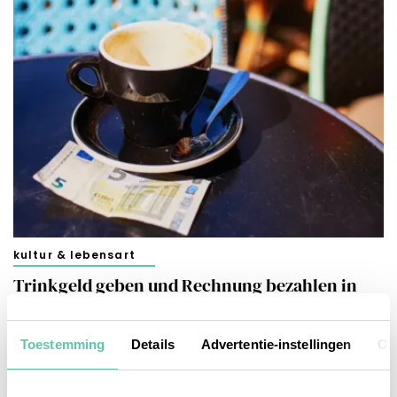
kultur & lebensart
Trinkgeld geben und Rechnung bezahlen in
Frankreich
9. AUGUST 2024
Toestemming
Details
Advertentie-instellingen
Ov