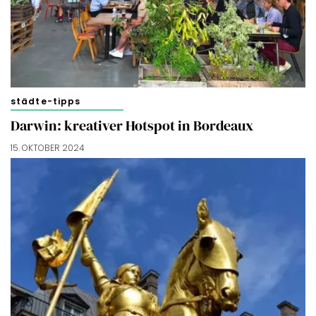
beheren via ‘Zelf instellen’. Klik je op ‘Accepteren en
doorgaan’ dan ga je akkoord met het gebruik van alle
cookies zoals omschreven in onze
Cookieverklaring
.
Merci!
städte-tipps
Darwin: kreativer Hotspot in Bordeaux
15. OKTOBER 2024