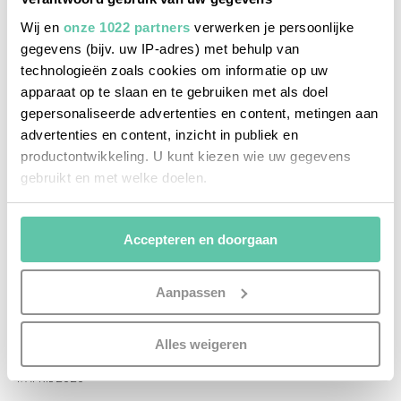
Wij en
onze 1022 partners
verwerken je persoonlijke
gegevens (bijv. uw IP-adres) met behulp van
technologieën zoals cookies om informatie op uw
apparaat op te slaan en te gebruiken met als doel
gepersonaliseerde advertenties en content, metingen aan
advertenties en content, inzicht in publiek en
productontwikkeling. U kunt kiezen wie uw gegevens
gebruikt en met welke doelen.
Als u het toestaat, willen we ook graag:
Accepteren en doorgaan
Informatie verzamelen over uw geografische
locatie, die tot een paar meter nauwkeurig kan zijn
Uw apparaat identificeren door het actief te
Aanpassen
scannen op specifieke eigenschappen (fingerprinting)
reise-inspiration
Lees meer over hoe uw persoonlijke gegevens worden
Alles weigeren
WOW ! Alpenaussichten mit/ohne Schnee
verwerkt en stel uw voorkeuren in het
detailgedeelte
in.
U kunt uw toestemming op elk moment wijzigen of
4. APRIL 2020
intrekken in de Cookieverklaring.