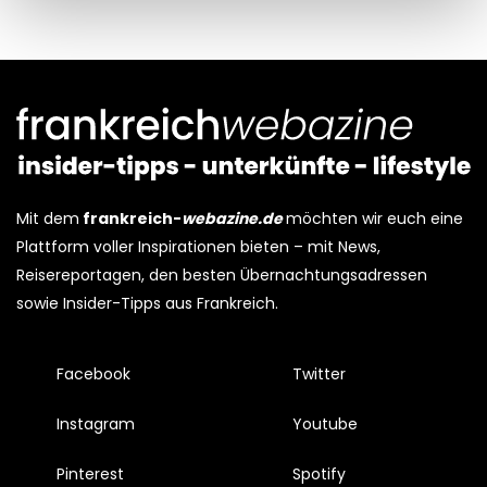
Kijk vooral rond en laat je inspireren. Voordat je dat doet,
informeren we je over het gebruik van
analytische en
functionele cookies
om je een optimale
gebruikerservaring te bieden. Ook plaatsen wij cookies
van derde partijen om gepersonaliseerde advertenties te
tonen en/of de inhoud van de advertenties op je
Mit dem
frankreich-
webazine.de
möchten wir euch eine
voorkeuren af te stemmen. Je kunt je voorkeuren
Plattform voller Inspirationen bieten – mit News,
beheren via ‘Zelf instellen’. Klik je op ‘Accepteren en
Reisereportagen, den besten Übernachtungsadressen
doorgaan’ dan ga je akkoord met het gebruik van alle
sowie Insider-Tipps aus Frankreich.
cookies zoals omschreven in onze
Cookieverklaring
.
Merci!
Facebook
Twitter
Instagram
Youtube
Pinterest
Spotify