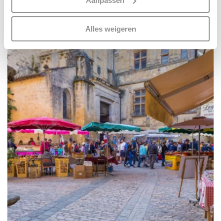
Aanpassen
reise-inspiration
scannen op specifieke eigenschappen (fingerprinting)
Urlaub im Lot: 10 Tipps
Lees meer over hoe uw persoonlijke gegevens worden
Alles weigeren
verwerkt en stel uw voorkeuren in het
detailgedeelte
in.
29. AUGUST 2023
U kunt uw toestemming op elk moment wijzigen of
intrekken in de Cookieverklaring.
Kijk vooral rond en laat je inspireren. Voordat je dat doet,
informeren we je over het gebruik van
analytische en
functionele cookies
om je een optimale
gebruikerservaring te bieden. Ook plaatsen wij cookies
van derde partijen om gepersonaliseerde advertenties te
tonen en/of de inhoud van de advertenties op je
voorkeuren af te stemmen. Je kunt je voorkeuren
beheren via ‘Zelf instellen’. Klik je op ‘Accepteren en
doorgaan’ dan ga je akkoord met het gebruik van alle
cookies zoals omschreven in onze
Cookieverklaring
.