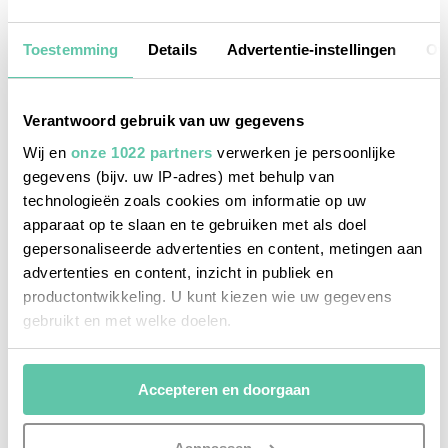
11. AUGUST 2025
Toestemming
Details
Advertentie-instellingen
Ov
Verantwoord gebruik van uw gegevens
Wij en
onze 1022 partners
verwerken je persoonlijke
gegevens (bijv. uw IP-adres) met behulp van
technologieën zoals cookies om informatie op uw
apparaat op te slaan en te gebruiken met als doel
gepersonaliseerde advertenties en content, metingen aan
advertenties en content, inzicht in publiek en
productontwikkeling. U kunt kiezen wie uw gegevens
gebruikt en met welke doelen.
Als u het toestaat, willen we ook graag:
Accepteren en doorgaan
Informatie verzamelen over uw geografische
locatie, die tot een paar meter nauwkeurig kan zijn
Uw apparaat identificeren door het actief te