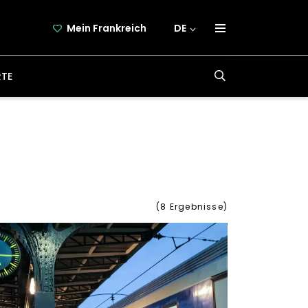
Mein Frankreich
DE
über frankreich-webazine.de
RTE
newsletter
kooperation
kontakt
(
8
Ergebnisse)