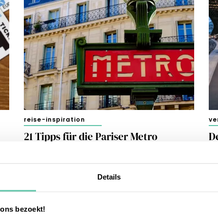
reise-inspiration
ve
21 Tipps für die Pariser Metro
D
z
11. APRIL 2026
E
Details
17
 ons bezoekt!