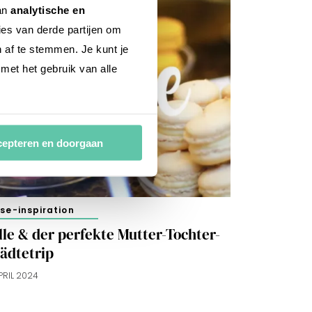
van
analytische en
ies van derde partijen om
n af te stemmen. Je kunt je
 met het gebruik van alle
epteren en doorgaan
ise-inspiration
lle & der perfekte Mutter-Tochter-
tädtetrip
APRIL 2024