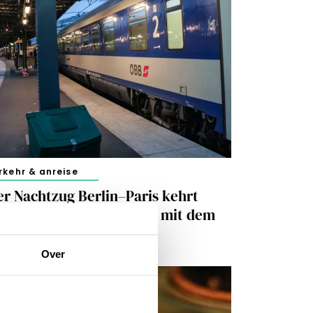
rkehr & anreise
er Nachtzug Berlin–Paris kehrt
urück – ab Frühjahr 2026 mit dem
uropean Sleeper
Over
. NOVEMBER 2025