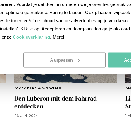
nspireren. Voordat je dat doet, informeren we je over het gebruik 
n optimale gebruikerservaring te bieden. Ook plaatsen wij cook
es te tonen en/of de inhoud van de advertenties op je voorkeure
instellen’. Klik je op ‘Accepteren en doorgaan’ dan ga je akkoord
n onze
Cookieverklaring
. Merci!
Aanpassen
Acc
radfahren & wandern
re
Den Luberon mit dem Fahrrad
Li
entdecken
S
26. JUNI 2024
1. 