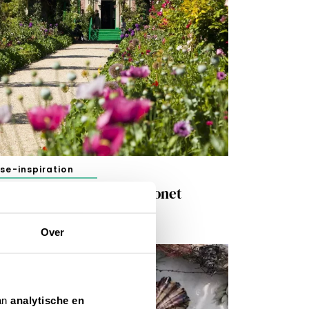
ise-inspiration
iverny: die Gärten von Monet
 APRIL 2026
Over
van
analytische en