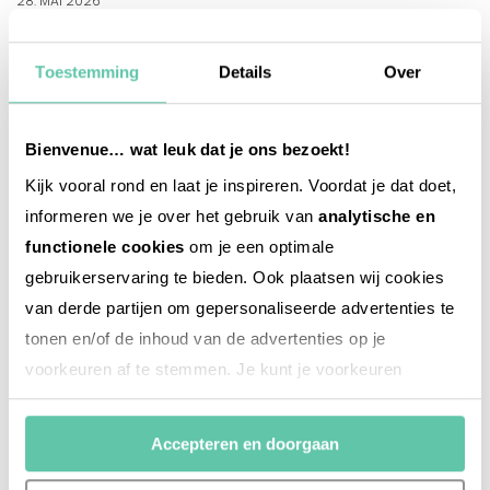
28. MAI 2026
Toestemming
Details
Over
Bienvenue… wat leuk dat je ons bezoekt!
Kijk vooral rond en laat je inspireren. Voordat je dat doet,
informeren we je over het gebruik van
analytische en
functionele cookies
om je een optimale
gebruikerservaring te bieden. Ook plaatsen wij cookies
van derde partijen om gepersonaliseerde advertenties te
tonen en/of de inhoud van de advertenties op je
voorkeuren af te stemmen. Je kunt je voorkeuren
beheren via ‘Zelf instellen’. Klik je op ‘Accepteren en
doorgaan’ dan ga je akkoord met het gebruik van alle
Accepteren en doorgaan
cookies zoals omschreven in onze
Cookieverklaring
.