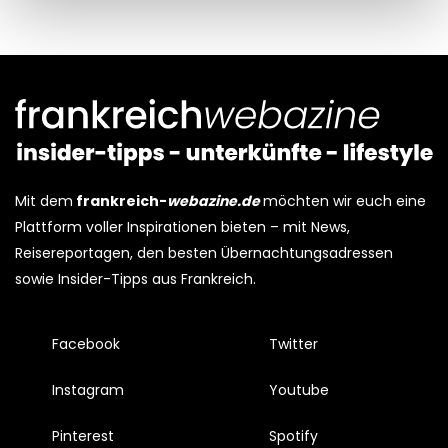
Kijk vooral rond en laat je inspireren. Voordat je dat doet,
informeren we je over het gebruik van
analytische en
functionele cookies
om je een optimale
gebruikerservaring te bieden. Ook plaatsen wij cookies
van derde partijen om gepersonaliseerde advertenties te
tonen en/of de inhoud van de advertenties op je
Mit dem
frankreich-
webazine.de
möchten wir euch eine
voorkeuren af te stemmen. Je kunt je voorkeuren
Plattform voller Inspirationen bieten – mit News,
beheren via ‘Zelf instellen’. Klik je op ‘Accepteren en
Reisereportagen, den besten Übernachtungsadressen
doorgaan’ dan ga je akkoord met het gebruik van alle
sowie Insider-Tipps aus Frankreich.
cookies zoals omschreven in onze
Cookieverklaring
.
Merci!
Facebook
Twitter
Instagram
Youtube
Pinterest
Spotify