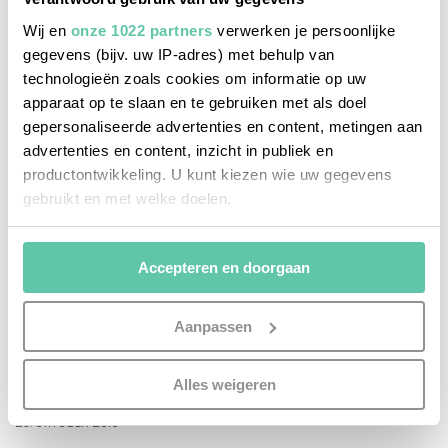
Wij en
onze 1022 partners
verwerken je persoonlijke
gegevens (bijv. uw IP-adres) met behulp van
technologieën zoals cookies om informatie op uw
apparaat op te slaan en te gebruiken met als doel
gepersonaliseerde advertenties en content, metingen aan
advertenties en content, inzicht in publiek en
productontwikkeling. U kunt kiezen wie uw gegevens
gebruikt en met welke doelen.
Als u het toestaat, willen we ook graag:
Accepteren en doorgaan
Informatie verzamelen over uw geografische
locatie, die tot een paar meter nauwkeurig kan zijn
Uw apparaat identificeren door het actief te
Aanpassen
scannen op specifieke eigenschappen (fingerprinting)
reise-inspiration
Lees meer over hoe uw persoonlijke gegevens worden
Alles weigeren
GRÜSSE AUS … Martinique & Guadeloupe
verwerkt en stel uw voorkeuren in het
detailgedeelte
in.
U kunt uw toestemming op elk moment wijzigen of
23. OKTOBER 2019
intrekken in de Cookieverklaring.