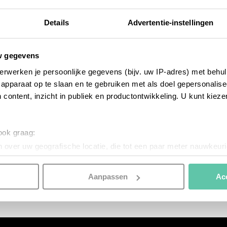
Details
Advertentie-instellingen
w gegevens
erwerken je persoonlijke gegevens (bijv. uw IP-adres) met behul
apparaat op te slaan en te gebruiken met als doel gepersonalise
 content, inzicht in publiek en productontwikkeling. U kunt kiez
reise-inspiration
 ook graag:
Unsere 10 Lieblingsbrunnen in Paris
 over uw geografische locatie, die tot een paar meter nauwkeuri
22. MÄRZ 2019
eren door het actief te scannen op specifieke eigenschappen (fing
onlijke gegevens worden verwerkt en stel uw voorkeuren in he
Aanpassen
Ac
jzigen of intrekken in de Cookieverklaring.
nspireren. Voordat je dat doet, informeren we je over het gebruik 
n optimale gebruikerservaring te bieden. Ook plaatsen wij cook