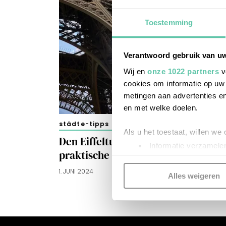
Toestemming
Verantwoord gebruik van u
Wij en
onze 1022 partners
v
cookies om informatie op uw 
metingen aan advertenties en
en met welke doelen.
städte-tipps
Als u het toestaat, willen we
Den Eiffelturm besuchen: 10
Informatie verzamelen
praktische Tipps
Uw apparaat identific
1. JUNI 2024
Lees meer over hoe uw perso
Alles weigeren
toestemming op elk moment wi
Kijk vooral rond en laat je i
functionele cookies
om je ee