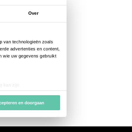
Over
p van technologieën zoals
erde advertenties en content,
en wie uw gegevens gebruikt
g kan zijn
erprinting)
t
detailgedeelte
in. U kunt uw
cepteren en doorgaan
van
analytische en
ies van derde partijen om