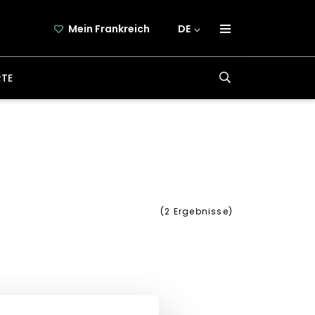
Mein Frankreich
DE
über frankreich-webazine.de
RTE
newsletter
kooperation
kontakt
(
2
Ergebnisse)