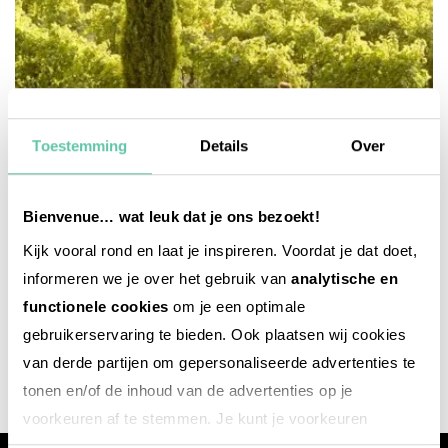
Toestemming
Details
Over
Bienvenue… wat leuk dat je ons bezoekt!
Kijk vooral rond en laat je inspireren. Voordat je dat doet,
informeren we je over het gebruik van
analytische en
kultur & lebensart
functionele cookies
om je een optimale
7 Filme, die in Frankreich spielen
gebruikerservaring te bieden. Ook plaatsen wij cookies
10. DEZEMBER 2022
van derde partijen om gepersonaliseerde advertenties te
tonen en/of de inhoud van de advertenties op je
voorkeuren af te stemmen. Je kunt je voorkeuren
beheren via ‘Zelf instellen’. Klik je op ‘Accepteren en