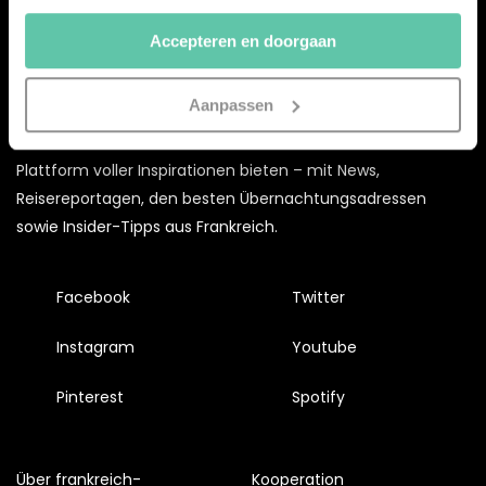
doorgaan’ dan ga je akkoord met het gebruik van alle
Accepteren en doorgaan
cookies zoals omschreven in onze
Cookieverklaring
.
Merci!
Aanpassen
Mit dem
frankreich-
webazine.de
möchten wir euch eine
Plattform voller Inspirationen bieten – mit News,
Reisereportagen, den besten Übernachtungsadressen
sowie Insider-Tipps aus Frankreich.
Facebook
Twitter
Instagram
Youtube
Pinterest
Spotify
Über frankreich-
Kooperation