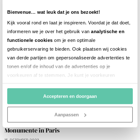
Bienvenue… wat leuk dat je ons bezoekt!
Kijk vooral rond en laat je inspireren. Voordat je dat doet,
informeren we je over het gebruik van
analytische en
functionele cookies
om je een optimale
gebruikerservaring te bieden. Ook plaatsen wij cookies
van derde partijen om gepersonaliseerde advertenties te
tonen en/of de inhoud van de advertenties op je
voorkeuren af te stemmen. Je kunt je voorkeuren
beheren via ‘Zelf instellen’. Klik je op ‘Accepteren en
doorgaan’ dan ga je akkoord met het gebruik van alle
Accepteren en doorgaan
cookies zoals omschreven in onze
Cookieverklaring
.
Merci!
reise-inspiration
Aanpassen
Im Freien: Statuen, Kunstwerke und
Monumente in Paris