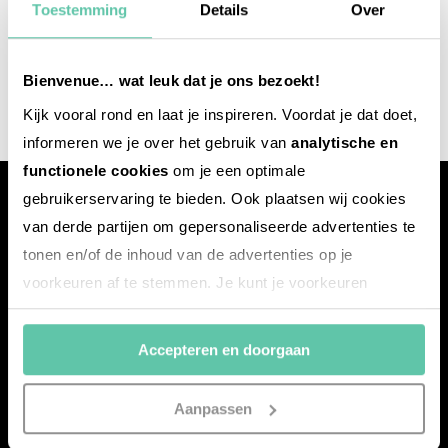
Toestemming
Details
Over
Bienvenue… wat leuk dat je ons bezoekt!
Kijk vooral rond en laat je inspireren. Voordat je dat doet,
informeren we je over het gebruik van
analytische en
functionele cookies
om je een optimale
gebruikerservaring te bieden. Ook plaatsen wij cookies
van derde partijen om gepersonaliseerde advertenties te
tonen en/of de inhoud van de advertenties op je
voorkeuren af te stemmen. Je kunt je voorkeuren
Mit dem
frankreich-
webazine.de
möchten wir euch eine
beheren via ‘Zelf instellen’. Klik je op ‘Accepteren en
Plattform voller Inspirationen bieten – mit News,
doorgaan’ dan ga je akkoord met het gebruik van alle
Accepteren en doorgaan
Reisereportagen, den besten Übernachtungsadressen
cookies zoals omschreven in onze
Cookieverklaring
.
sowie Insider-Tipps aus Frankreich.
Merci!
Aanpassen