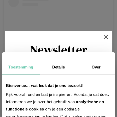
Newsletter
Dit bericht op Instagram bekijken
Toestemming
Details
Over
Möchtest du
regelmäßig über Trends, neue
Entdeckungen und Insider-Tipps für
Bienvenue… wat leuk dat je ons bezoekt!
Frankreich informiert werden? Dann
Kijk vooral rond en laat je inspireren. Voordat je dat doet,
melde dich für unseren
informeren we je over het gebruik van
analytische en
zweiwöchentlichen Newsletter an. Im
functionele cookies
om je een optimale
Handumdrehen erledigt!
gebruikerservaring te bieden. Ook plaatsen wij cookies