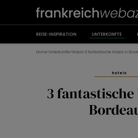
Weiter
zum
Inhalt
REISE-INSPIRATION
UNTERKÜNFTE
Home
>
Unterkünfte
>
Hotels
>
3 fantastische Hotels in Bor
hotels
3 fantastische 
Bordea