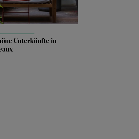
höne Unterkünfte in
eaux