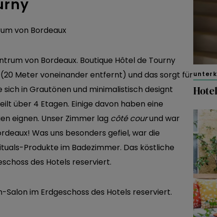
urny
entrum von Bordeaux. Boutique Hôtel de Tourny
 (20 Meter voneinander entfernt) und das sorgt für
unter
Hotel
e sich in Grautönen und minimalistisch designt
teilt über 4 Etagen. Einige davon haben eine
lien eignen. Unser Zimmer lag
côté cour
und war
rdeaux! Was uns besonders gefiel, war die
ituals-Produkte im Badezimmer. Das köstliche
schoss des Hotels reserviert.