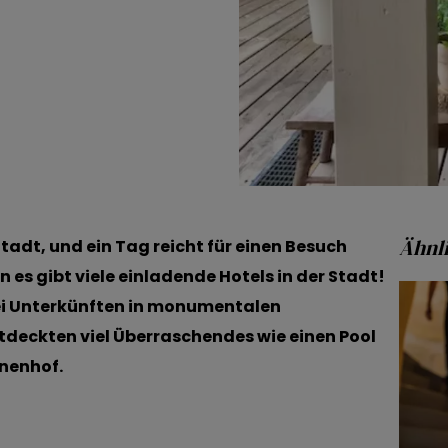
Ähnli
tadt, und ein Tag reicht für einen Besuch
n es gibt viele einladende Hotels in der Stadt!
ei Unterkünften in monumentalen
tdeckten viel Überraschendes wie einen Pool
nnenhof.