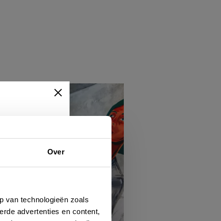
Over
ert
hen
p van technologieën zoals
erde advertenties en content,