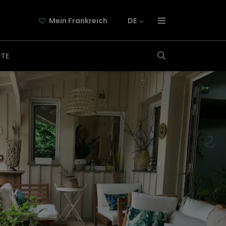
Mein Frankreich
DE
über frankreich-webazine.de
RTE
newsletter
kooperation
kontakt