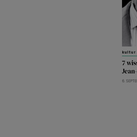
kultur
7 wi
Jean
6. SEPT