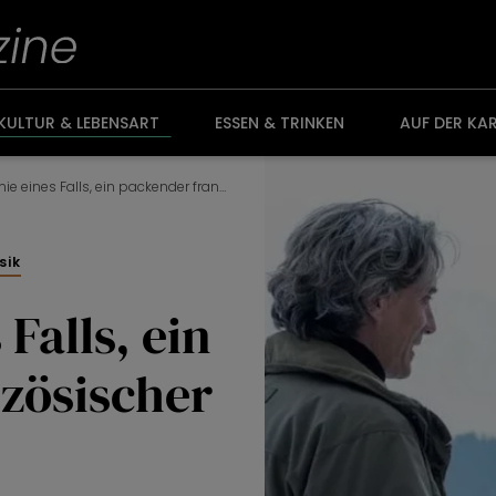
KULTUR & LEBENSART
ESSEN & TRINKEN
AUF DER KA
Anatomie eines Falls, ein packender französischer Film
sik
Falls, ein
zösischer