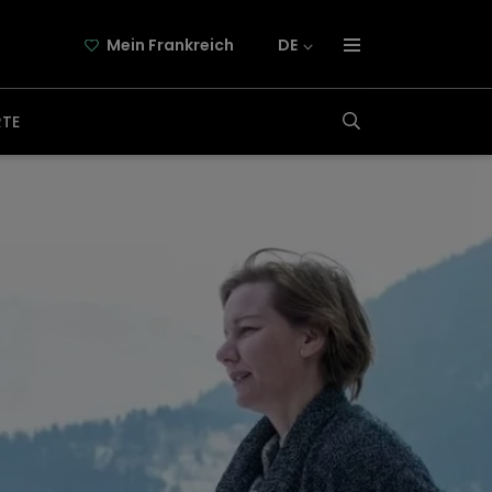
Mein Frankreich
DE
über frankreich-webazine.de
RTE
newsletter
kooperation
kontakt