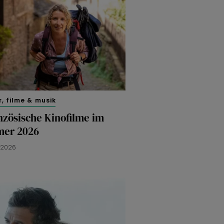
, filme & musik
nzösische Kinofilme im
er 2026
I 2026