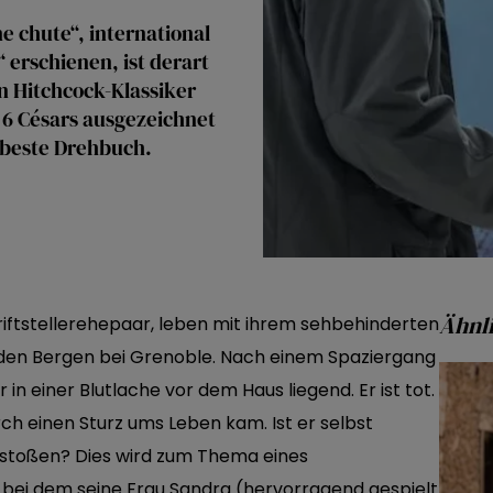
e chute“, international
erschienen, ist derart
n Hitchcock-Klassiker
 6 Césars ausgezeichnet
 beste Drehbuch.
Ähnli
hriftstellerehepaar, leben mit ihrem sehbehinderten
in den Bergen bei Grenoble. Nach einem Spaziergang
in einer Blutlache vor dem Haus liegend. Er ist tot.
urch einen Sturz ums Leben kam. Ist er selbst
stoßen? Dies wird zum Thema eines
bei dem seine Frau Sandra (hervorragend gespielt