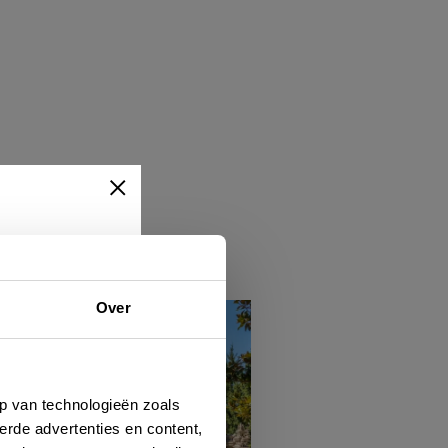
Over
ert
hen
p van technologieën zoals
erde advertenties en content,