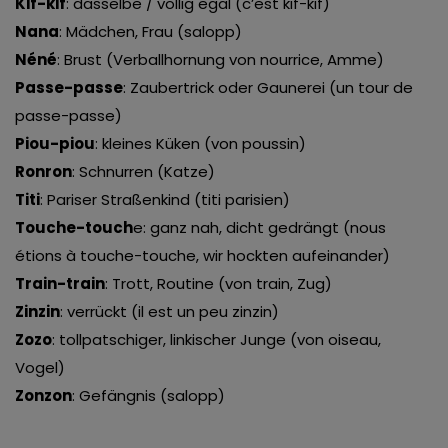
Kif-kif
: dasselbe / völlig egal (c’est kif-kif)
Nana
: Mädchen, Frau (salopp)
Néné
: Brust (Verballhornung von nourrice, Amme)
Passe-passe
: Zaubertrick oder Gaunerei (un tour de
passe-passe)
Piou-piou
: kleines Küken (von poussin)
Ronron
: Schnurren (Katze)
Titi
: Pariser Straßenkind (titi parisien)
Touche-touch
e: ganz nah, dicht gedrängt (nous
étions à touche-touche, wir hockten aufeinander)
Train-train
: Trott, Routine (von train, Zug)
Zinzin
: verrückt (il est un peu zinzin)
Zozo
: tollpatschiger, linkischer Junge (von oiseau,
Vogel)
Zonzon
: Gefängnis (salopp)