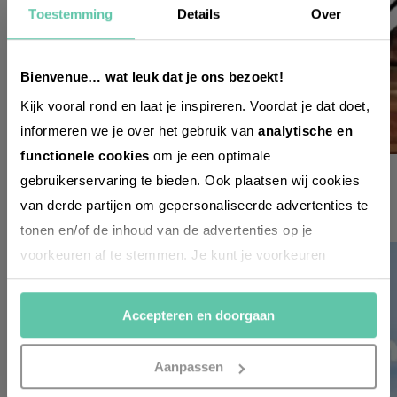
Toestemming
Details
Over
Möchtest du
regelmäßig über Trends, neue
Entdeckungen und Insider-Tipps für
Bienvenue… wat leuk dat je ons bezoekt!
Frankreich informiert werden? Dann
Kijk vooral rond en laat je inspireren. Voordat je dat doet,
melde dich für unseren
informeren we je over het gebruik van
analytische en
zweiwöchentlichen Newsletter an. Im
functionele cookies
om je een optimale
allgemein
Handumdrehen erledigt!
gebruikerservaring te bieden. Ook plaatsen wij cookies
10 Arten, auf Französisch NEIN zu sagen
van derde partijen om gepersonaliseerde advertenties te
Voornaam
3. OKTOBER 2021
tonen en/of de inhoud van de advertenties op je
(Required)
voorkeuren af te stemmen. Je kunt je voorkeuren
beheren via ‘Zelf instellen’. Klik je op ‘Accepteren en
Achternaam
(Required)
doorgaan’ dan ga je akkoord met het gebruik van alle
Accepteren en doorgaan
cookies zoals omschreven in onze
Cookieverklaring
.
E-
Merci!
mailadres
Aanpassen
(Required)