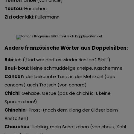
Tonton
: Onkel (von oncle)
Toutou
: Hündchen
Zizi oder kiki
: Pullermann
Andere französische Wörter aus Doppelsilben:
Bibi
: ich („Und wer darf es wieder richten? Bibi!“)
Boui-bou
i: kleine schmuddelige Kneipe, Kaschemme
Cancan
: der bekannte Tanz, in der Mehrzahl (des
cancans) auch Tratsch (von canard)
Chichi
: Gehabe, Getue (pas de chichi ici !, keine
Sperenzchen!)
Chinchin
!: Prost! (nach dem Klang der Gläser beim
Anstoßen)
Chouchou
: Liebling, mein Schätzchen (von choux, Kohl