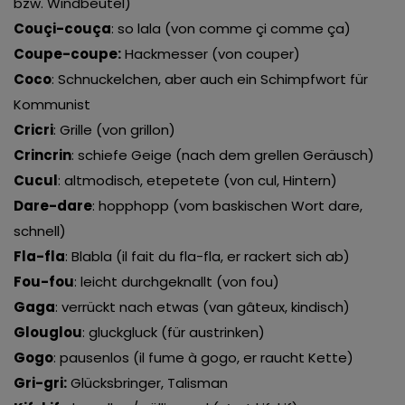
bzw. Windbeutel)
Couçi-couça
: so lala (von comme çi comme ça)
Coupe-coupe:
Hackmesser (von couper)
Coco
: Schnuckelchen, aber auch ein Schimpfwort für
Kommunist
Cricri
: Grille (von grillon)
Crincrin
: schiefe Geige (nach dem grellen Geräusch)
Cucul
: altmodisch, etepetete (von cul, Hintern)
Dare-dare
: hopphopp (vom baskischen Wort dare,
schnell)
Fla-fla
: Blabla (il fait du fla-fla, er rackert sich ab)
Fou-fou
: leicht durchgeknallt (von fou)
Gaga
: verrückt nach etwas (van gâteux, kindisch)
Glouglou
: gluckgluck (für austrinken)
Gogo
: pausenlos (il fume à gogo, er raucht Kette)
Gri-gri:
Glücksbringer, Talisman