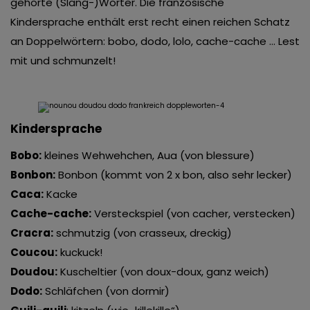
gehörte (Slang-)Wörter. Die französische
Kindersprache enthält erst recht einen reichen Schatz
an Doppelwörtern: bobo, dodo, lolo, cache-cache … Lest
mit und schmunzelt!
Kindersprache
Bobo:
kleines Wehwehchen, Aua (von blessure)
Bonbon:
Bonbon (kommt von 2 x bon, also sehr lecker)
Caca:
Kacke
Cache-cache:
Versteckspiel (von cacher, verstecken)
Cracra:
schmutzig (von crasseux, dreckig)
Coucou:
kuckuck!
Doudou:
Kuscheltier (von doux-doux, ganz weich)
Dodo:
Schläfchen (von dormir)