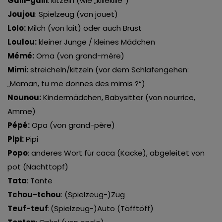
Guili-guili
: kitzeln (wie „killekille“)
Joujou
: Spielzeug (von jouet)
Lolo:
Milch (von lait) oder auch Brust
Loulou:
kleiner Junge / kleines Mädchen
Mémé:
Oma (von grand-mère)
Mimi:
streicheln/kitzeln (vor dem Schlafengehen:
„Maman, tu me donnes des mimis ?“)
Nounou:
Kindermädchen, Babysitter (von nourrice,
Amme)
Pépé:
Opa (von grand-père)
Pipi:
Pipi
Popo
: anderes Wort für caca (Kacke), abgeleitet von
pot (Nachttopf)
Tata
: Tante
Tchou-tchou
: (Spielzeug-)Zug
Teuf-teuf
: (Spielzeug-)Auto (Töfftöff)