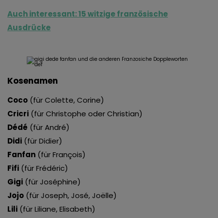
Auch interessant: 15 witzige französische
Ausdrücke
Kosenamen
Coco
(für Colette, Corine)
Cricri
(für Christophe oder Christian)
Dédé
(für André)
Didi
(für Didier)
Fanfan
(für François)
Fifi
(für Frédéric)
Gigi
(für Joséphine)
Jojo
(für Joseph, José, Joëlle)
Lili
(für Liliane, Elisabeth)