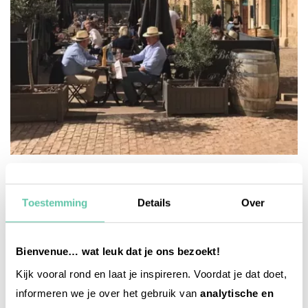
reise-inspiration
Welche Städte in Frankreich sind am
Toestemming
Details
Over
sonnigsten?
18. JUNI 2026
Bienvenue… wat leuk dat je ons bezoekt!
Kijk vooral rond en laat je inspireren. Voordat je dat doet,
informeren we je over het gebruik van
analytische en