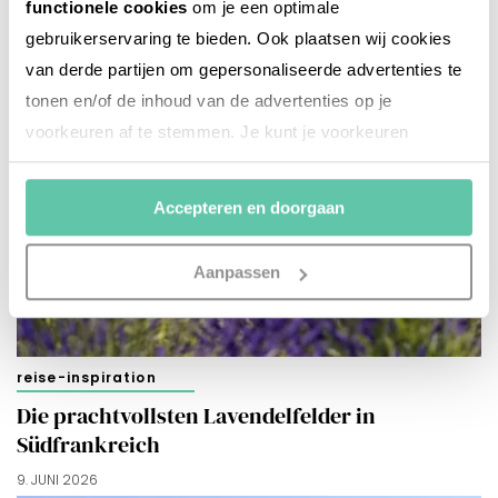
functionele cookies
om je een optimale
gebruikerservaring te bieden. Ook plaatsen wij cookies
van derde partijen om gepersonaliseerde advertenties te
tonen en/of de inhoud van de advertenties op je
voorkeuren af te stemmen. Je kunt je voorkeuren
beheren via ‘Zelf instellen’. Klik je op ‘Accepteren en
doorgaan’ dan ga je akkoord met het gebruik van alle
Accepteren en doorgaan
cookies zoals omschreven in onze
Cookieverklaring
.
Merci!
Aanpassen
reise-inspiration
Die prachtvollsten Lavendelfelder in
Südfrankreich
9. JUNI 2026