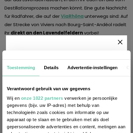
Destillationsprozess machen könnt. Eine gute Nachricht
für Radfahrer, die auf der
ViaRhôna
unterwegs sind: Auf
der Strecke von Viviers nach Bourg-Saint-Andéol radelt
ihr
direkt an den Lavendelfeldern
vorbei!
Newsletter
Toestemming
Details
Advertentie-instellingen
Ov
Möchtest du
regelmäßig über Trends, neue
Verantwoord gebruik van uw gegevens
Entdeckungen und Insider-Tipps für
Wij en
onze 1022 partners
verwerken je persoonlijke
Frankreich informiert werden? Dann
gegevens (bijv. uw IP-adres) met behulp van
technologieën zoals cookies om informatie op uw
melde dich für unseren
apparaat op te slaan en te gebruiken met als doel
zweiwöchentlichen Newsletter an. Im
gepersonaliseerde advertenties en content, metingen aan
Handumdrehen erledigt!