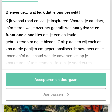
Bienvenue… wat leuk dat je ons bezoekt!
Kijk vooral rond en laat je inspireren. Voordat je dat doet,
informeren we je over het gebruik van
analytische en
reise-inspiration
functionele cookies
om je een optimale
Top 11 der schönsten Dörfer des Vaucluse
gebruikerservaring te bieden. Ook plaatsen wij cookies
28. JULI 2026
van derde partijen om gepersonaliseerde advertenties te
tonen en/of de inhoud van de advertenties op je
voorkeuren af te stemmen. Je kunt je voorkeuren
beheren via ‘Zelf instellen’. Klik je op ‘Accepteren en
doorgaan’ dan ga je akkoord met het gebruik van alle
Accepteren en doorgaan
cookies zoals omschreven in onze
Cookieverklaring
.
Merci!
Aanpassen