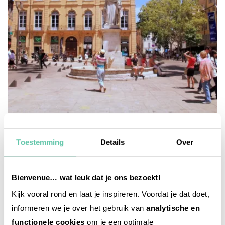
reise-inspiration
Aix-en-Provence: 10 Insider-Tipps
Toestemming
Details
Over
24. JULI 2026
Bienvenue… wat leuk dat je ons bezoekt!
Kijk vooral rond en laat je inspireren. Voordat je dat doet,
informeren we je over het gebruik van
analytische en
functionele cookies
om je een optimale