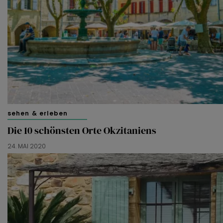
van derde partijen om gepersonaliseerde advertenties te
tonen en/of de inhoud van de advertenties op je
voorkeuren af te stemmen. Je kunt je voorkeuren
beheren via ‘Zelf instellen’. Klik je op ‘Accepteren en
doorgaan’ dan ga je akkoord met het gebruik van alle
cookies zoals omschreven in onze
Cookieverklaring
.
Merci!
sehen & erleben
Die 10 schönsten Orte Okzitaniens
24. MAI 2020