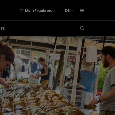
Mein Frankreich
DE
über frankreich-webazine.de
RTE
newsletter
kooperation
kontakt