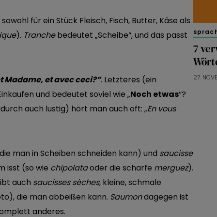
 sowohl für ein Stück Fleisch, Fisch, Butter, Käse als
sprac
ique
).
Tranche
bedeutet „Scheibe“, und das passt
7 ver
Wört
27. NOV
et Madame, et avec ceci?”
. Letzteres (ein
 Einkaufen und bedeutet soviel wie „
Noch etwas
“?
durch auch lustig) hört man auch oft: „
En vous
(die man in Scheiben schneiden kann) und
saucisse
m isst (so wie
chipolata
oder die scharfe
merguez
).
gibt auch
saucisses
sèches
, kleine, schmale
to), die man abbeißen kann.
Saumon
dagegen ist
 komplett anderes.