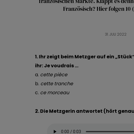
französischen Märkte. Klappt es den
Französisch? Hier folgen 10 
31. JULI 2022
1. Ihr zeigt beim Metzger auf ein „Stüc
ihr: Je voudrais …
a.
cette pièce
b.
cette tranche
c.
ce morceau
2. Die Metzgerin antwortet (hört genau