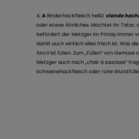
4.
A
Rinderhackfleisch heißt
viande hach
oder etwas Ähnliches. Möchtet ihr Tatar, d
befördert der Metzger im Prinzip immer vo
damit auch wirklich alles frisch ist. Was d
farcir
ist füllen. Zum „Füllen“ von Gemüse
Metzger auch nach „chair à saucisse“ fr
Schweinehackfleisch oder rohe Wurstfülle