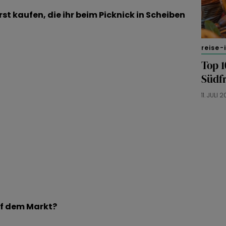
st kaufen, die ihr beim Picknick in Scheiben
reise-
Top 
Südf
11. JULI 
uf dem Markt?