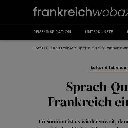
Weiter
zum
Inhalt
REISE-INSPIRATION
UNTERKÜNFTE
Home
>
Kultur & Lebensart
>
Sprach-Quiz: in Frankreich ei
kultur & lebensa
Sprach-Qui
Frankreich e
Im Sommer ist es wieder soweit, dan