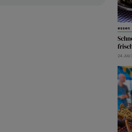
essen 
Schne
fris
24. JULI