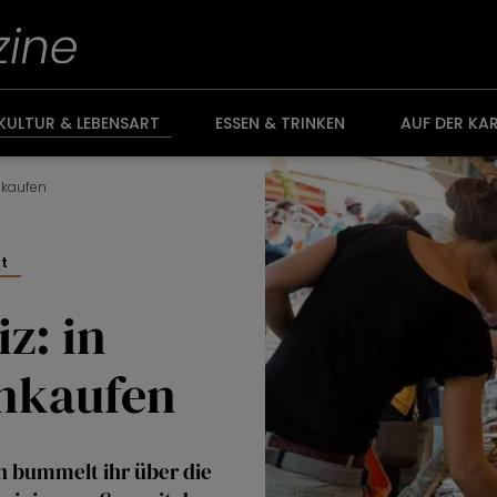
KULTUR & LEBENSART
ESSEN & TRINKEN
AUF DER KA
nkaufen
rt
z: in
inkaufen
n bummelt ihr über die