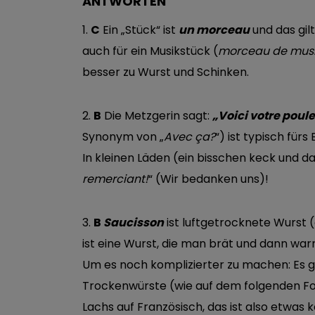
ANTWORTEN
1.
C
Ein „Stück“ ist
un morceau
und das gilt
auch für ein Musikstück (
morceau de mus
besser zu Wurst und Schinken.
2.
B
Die Metzgerin sagt:
„Voici votre poul
Synonym von „
Avec ça?
“) ist typisch fürs
In kleinen Läden (ein bisschen keck und da
remerciant!
“ (Wir bedanken uns)!
3.
B
Saucisson
ist luftgetrocknete Wurst 
ist eine Wurst, die man brät und dann war
Um es noch komplizierter zu machen: Es 
Trockenwürste (wie auf dem folgenden Fo
Lachs auf Französisch, das ist also etwas