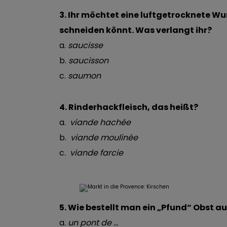
3. Ihr möchtet eine luftgetrocknete Wur
schneiden könnt. Was verlangt ihr?
a.
saucisse
b.
saucisson
c.
saumon
4. Rinderhackfleisch, das heißt?
a.
viande hachée
b.
viande moulinée
c.
viande farcie
5. Wie bestellt man ein „Pfund“ Obst a
a.
un pont de …