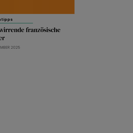
htipps
wirrende französische
er
EMBER 2025