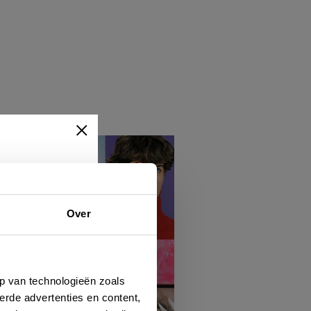
Over
ert
hen
p van technologieën zoals
erde advertenties en content,