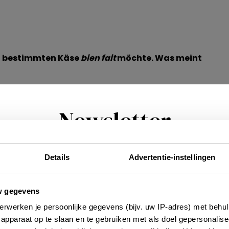
en bestimmten Käse
bien fait
möchte. Was meint
Newsletter
 Käse. Ihr bittet um
un
fromage
…
Details
Advertentie-instellingen
Möchtest du regelmäßig über Trends, neue
tdeckungen und Insider-Tipps für Frankreich informi
rden? Dann melde dich für unseren zweiwöchentlic
w gegevens
Newsletter an. Im Handumdrehen erledigt!
erwerken je persoonlijke gegevens (bijv. uw IP-adres) met behul
apparaat op te slaan en te gebruiken met als doel gepersonalise
n im Supermarkt?