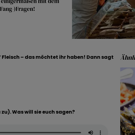
n einigermaßen mit dem
(Fang-)Fragen!
Ähnli
k“ Fleisch – das möchtet ihr haben! Dann sagt
 zu). Was will sie euch sagen?