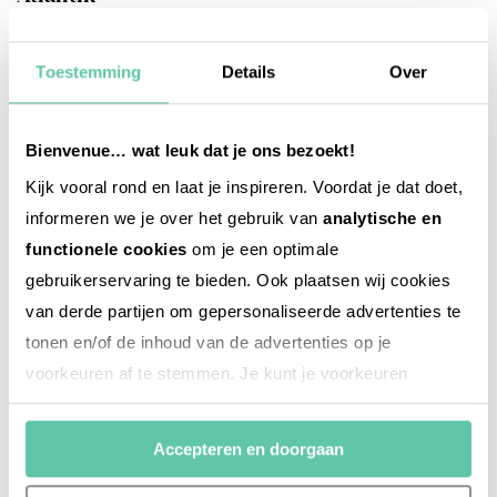
28. MAI 2026
Toestemming
Details
Over
Bienvenue… wat leuk dat je ons bezoekt!
Kijk vooral rond en laat je inspireren. Voordat je dat doet,
informeren we je over het gebruik van
analytische en
functionele cookies
om je een optimale
gebruikerservaring te bieden. Ook plaatsen wij cookies
van derde partijen om gepersonaliseerde advertenties te
tonen en/of de inhoud van de advertenties op je
voorkeuren af te stemmen. Je kunt je voorkeuren
beheren via ‘Zelf instellen’. Klik je op ‘Accepteren en
doorgaan’ dan ga je akkoord met het gebruik van alle
Accepteren en doorgaan
cookies zoals omschreven in onze
Cookieverklaring
.