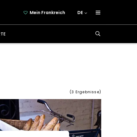
Mein Frankreich
DE
über frankreich-webazine.de
RTE
newsletter
kooperation
kontakt
(
3
Ergebnisse)