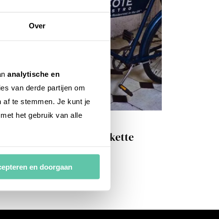
Over
van
analytische en
ies van derde partijen om
n af te stemmen. Je kunt je
 met het gebruik van alle
sen & trinken
ranzösische Baguette-Etikette
. NOVEMBER 2022
epteren en doorgaan