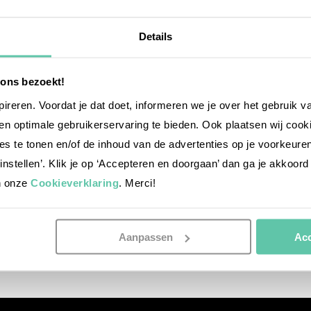
Details
 ons bezoekt!
nspireren. Voordat je dat doet, informeren we je over het gebruik 
n optimale gebruikerservaring te bieden. Ook plaatsen wij cook
es te tonen en/of de inhoud van de advertenties op je voorkeure
instellen’. Klik je op ‘Accepteren en doorgaan’ dan ga je akkoord
essen & trinken
es
n onze
Cookieverklaring
. Merci!
10 typisch französische Brotsorten
F
22. JULI 2024
30
Aanpassen
Acc