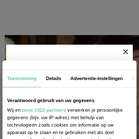
Newsletter
Toestemming
Details
Advertentie-instellingen
Ov
Möchtest du
regelmäßig über Trends, neue
Verantwoord gebruik van uw gegevens
Entdeckungen und Insider-Tipps für
Wij en
onze 1022 partners
verwerken je persoonlijke
Frankreich informiert werden? Dann
gegevens (bijv. uw IP-adres) met behulp van
technologieën zoals cookies om informatie op uw
melde dich für unseren
apparaat op te slaan en te gebruiken met als doel
zweiwöchentlichen Newsletter an. Im