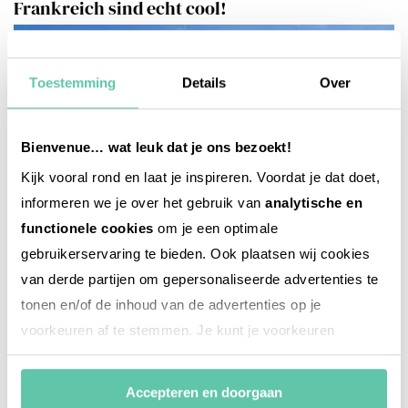
Frankreich sind echt cool!
Toestemming
Details
Over
Bienvenue… wat leuk dat je ons bezoekt!
Kijk vooral rond en laat je inspireren. Voordat je dat doet,
informeren we je over het gebruik van
analytische en
functionele cookies
om je een optimale
gebruikerservaring te bieden. Ook plaatsen wij cookies
van derde partijen om gepersonaliseerde advertenties te
tonen en/of de inhoud van de advertenties op je
voorkeuren af te stemmen. Je kunt je voorkeuren
beheren via ‘Zelf instellen’. Klik je op ‘Accepteren en
doorgaan’ dan ga je akkoord met het gebruik van alle
Accepteren en doorgaan
cookies zoals omschreven in onze
Cookieverklaring
.