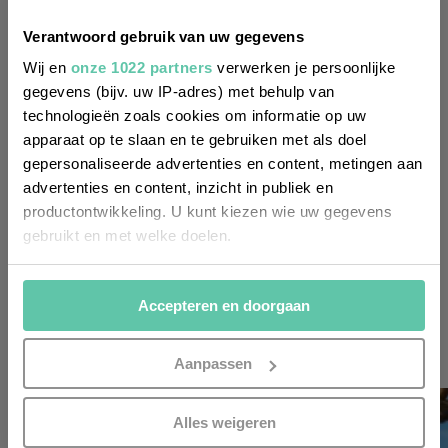
Möchtest du
regelmäßig über Trends, neue
Verantwoord gebruik van uw gegevens
Entdeckungen und Insider-Tipps für
Wij en
onze 1022 partners
verwerken je persoonlijke
Frankreich informiert werden? Dann
gegevens (bijv. uw IP-adres) met behulp van
technologieën zoals cookies om informatie op uw
melde dich für unseren
apparaat op te slaan en te gebruiken met als doel
zweiwöchentlichen Newsletter an. Im
gepersonaliseerde advertenties en content, metingen aan
Handumdrehen erledigt!
advertenties en content, inzicht in publiek en
productontwikkeling. U kunt kiezen wie uw gegevens
Voornaam
gebruikt en met welke doelen.
(Required)
Als u het toestaat, willen we ook graag:
Achternaam
Accepteren en doorgaan
Informatie verzamelen over uw geografische
(Required)
locatie, die tot een paar meter nauwkeurig kan zijn
Uw apparaat identificeren door het actief te
E-
Aanpassen
mailadres
scannen op specifieke eigenschappen (fingerprinting)
(Required)
Lees meer over hoe uw persoonlijke gegevens worden
Alles weigeren
verwerkt en stel uw voorkeuren in het
detailgedeelte
in.