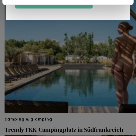
ANMELDEN
U kunt uw toestemming op elk moment wijzigen of
intrekken in de Cookieverklaring.
Kijk vooral rond en laat je inspireren. Voordat je dat doet,
informeren we je over het gebruik van
analytische en
functionele cookies
om je een optimale
gebruikerservaring te bieden. Ook plaatsen wij cookies
van derde partijen om gepersonaliseerde advertenties te
tonen en/of de inhoud van de advertenties op je
voorkeuren af te stemmen. Je kunt je voorkeuren
beheren via ‘Zelf instellen’. Klik je op ‘Accepteren en
doorgaan’ dan ga je akkoord met het gebruik van alle
cookies zoals omschreven in onze
Cookieverklaring
.
Merci!
camping & glamping
Trendy FKK-Campingplatz in Südfrankreich