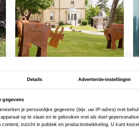
chambres d'hôtes / b&bs
ho
Details
Advertentie-instellingen
s:
Strandnahe B&Bs und Hotels in der
5
s
Normandie
Ü
w gegevens
erwerken je persoonlijke gegevens (bijv. uw IP-adres) met behul
apparaat op te slaan en te gebruiken met als doel gepersonalise
 content, inzicht in publiek en productontwikkeling. U kunt kiez