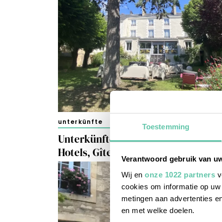
unterkünfte
Toestemming
Unterkünfte in und rundum Poitier
Hotels, Gîtes und Chambres d’hôte
Verantwoord gebruik van u
Wij en
onze 1022 partners
v
cookies om informatie op uw 
metingen aan advertenties en
en met welke doelen.