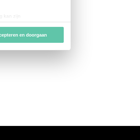
g kan zijn
erprinting)
t
detailgedeelte
in. U kunt uw
cepteren en doorgaan
van
analytische en
ies van derde partijen om
n af te stemmen. Je kunt je
 met het gebruik van alle