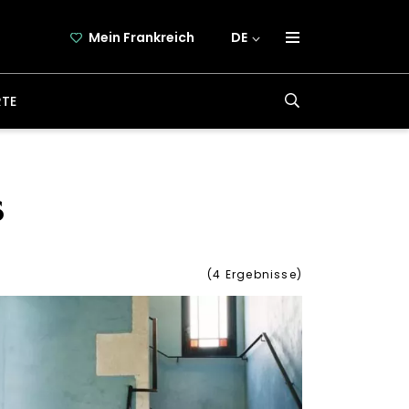
Mein Frankreich
DE
über frankreich-webazine.de
RTE
newsletter
kooperation
kontakt
s
(
4
Ergebnisse)