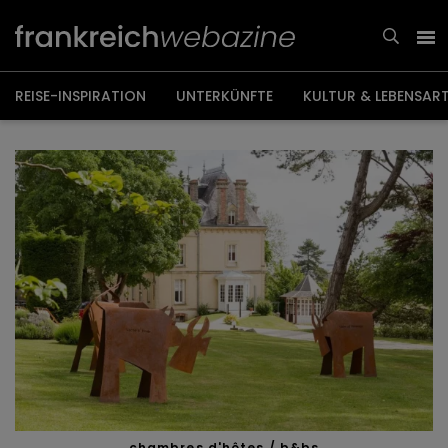
Weiter
zum
Inhalt
REISE-INSPIRATION
UNTERKÜNFTE
KULTUR & LEBENSAR
chambres d'hôtes / b&bs