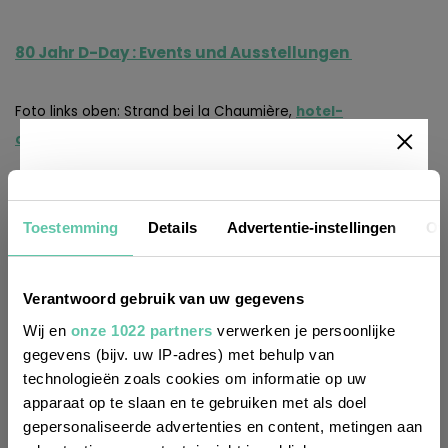
8
0
Jahr D-Day : Events und Ausstellungen
Foto links oben: Strand bei la Chaumière,
hotel-
chaumiere.fr
Newsletter
Toestemming
Details
Advertentie-instellingen
Ov
Möchtest du
am Meer
am Wasser
Calvados
regelmäßig über Trends, neue
Verantwoord gebruik van uw gegevens
chambres d’hôtes
D-Day
Honfleur
Entdeckungen und Insider-Tipps für
Wij en
onze 1022 partners
verwerken je persoonlijke
Landungsstrände
Normandië
Top-Listen
Frankreich informiert werden? Dann
gegevens (bijv. uw IP-adres) met behulp van
technologieën zoals cookies om informatie op uw
melde dich für unseren
Wo in Frankreich?
apparaat op te slaan en te gebruiken met als doel
zweiwöchentlichen Newsletter an. Im
gepersonaliseerde advertenties en content, metingen aan
Handumdrehen erledigt!