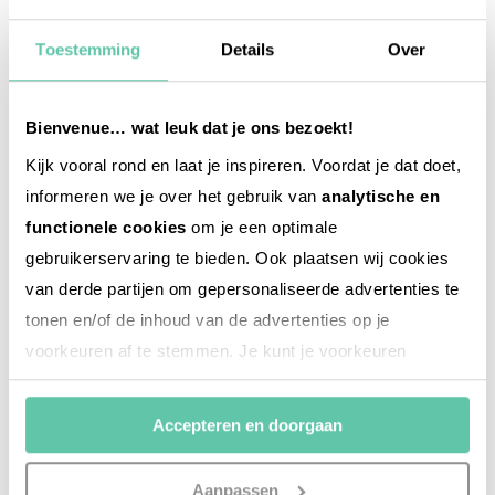
im Süden Frankreichs
4. AUGUST 2025
Toestemming
Details
Over
Bienvenue… wat leuk dat je ons bezoekt!
Kijk vooral rond en laat je inspireren. Voordat je dat doet,
informeren we je over het gebruik van
analytische en
functionele cookies
om je een optimale
gebruikerservaring te bieden. Ook plaatsen wij cookies
van derde partijen om gepersonaliseerde advertenties te
tonen en/of de inhoud van de advertenties op je
voorkeuren af te stemmen. Je kunt je voorkeuren
beheren via ‘Zelf instellen’. Klik je op ‘Accepteren en
doorgaan’ dan ga je akkoord met het gebruik van alle
Accepteren en doorgaan
cookies zoals omschreven in onze
Cookieverklaring
.
Merci!
Aanpassen