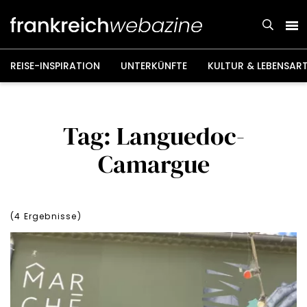
Weiter
zum
Inhalt
REISE-INSPIRATION
UNTERKÜNFTE
KULTUR & LEBENSAR
Tag: Languedoc-
Camargue
(
4
Ergebnisse)