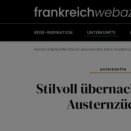
Weiter
zum
Inhalt
REISE-INSPIRATION
UNTERKÜNFTE
Home
>
Unterkünfte
>
Stilvoll übernachten beim Austernz
unterkünfte
Stilvoll überna
Austernzü