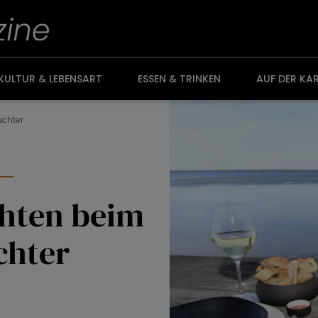
KULTUR & LEBENSART
ESSEN & TRINKEN
AUF DER KA
üchter
chten beim
chter