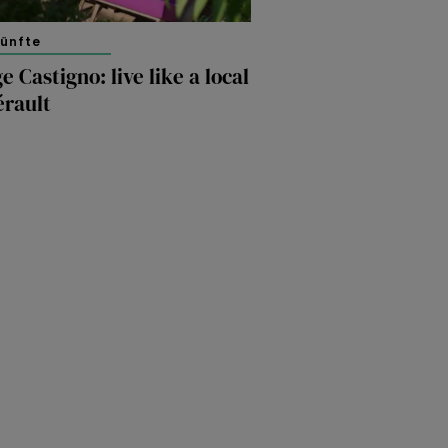
künfte
ge Castigno: live like a local
érault