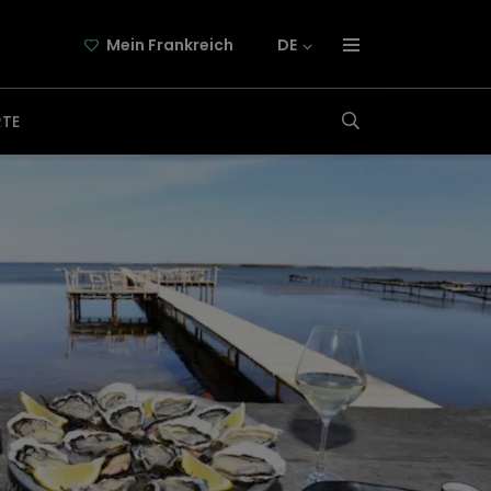
Mein Frankreich
DE
über frankreich-webazine.de
RTE
newsletter
kooperation
kontakt