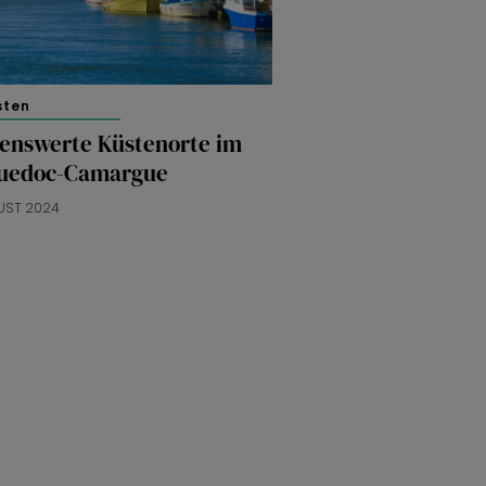
sten
henswerte Küstenorte im
uedoc-Camargue
UST 2024