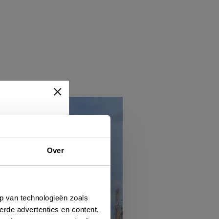
Over
ert
hen
p van technologieën zoals
erde advertenties en content,