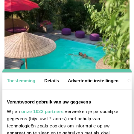
Toestemming
Details
Advertentie-instellingen
Ov
Verantwoord gebruik van uw gegevens
Wij en
onze 1022 partners
verwerken je persoonlijke
gegevens (bijv. uw IP-adres) met behulp van
technologieën zoals cookies om informatie op uw
unterkünfte
apparaat op te slaan en te gebruiken met als doel