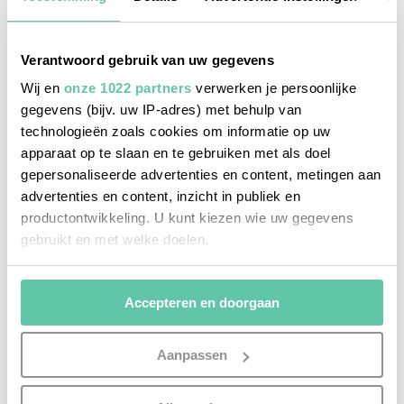
Verantwoord gebruik van uw gegevens
Wij en
onze 1022 partners
verwerken je persoonlijke
gegevens (bijv. uw IP-adres) met behulp van
technologieën zoals cookies om informatie op uw
apparaat op te slaan en te gebruiken met als doel
gepersonaliseerde advertenties en content, metingen aan
advertenties en content, inzicht in publiek en
productontwikkeling. U kunt kiezen wie uw gegevens
gebruikt en met welke doelen.
Als u het toestaat, willen we ook graag:
Accepteren en doorgaan
Informatie verzamelen over uw geografische
locatie, die tot een paar meter nauwkeurig kan zijn
Uw apparaat identificeren door het actief te
Aanpassen
scannen op specifieke eigenschappen (fingerprinting)
reise-inspiration
Lees meer over hoe uw persoonlijke gegevens worden