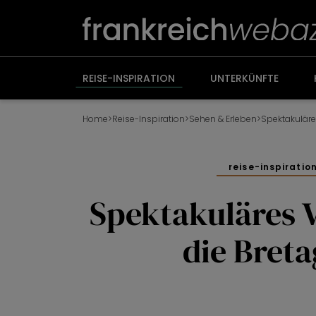
Weiter
zum
Inhalt
REISE-INSPIRATION
UNTERKÜNFTE
Home
>
Reise-Inspiration
>
Sehen & Erleben
>
Spektakuläre
reise-inspiratio
Spektakuläres 
die Bret