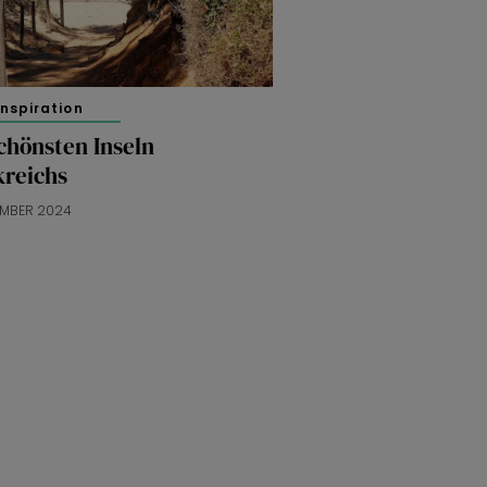
inspiration
chönsten Inseln
kreichs
EMBER 2024