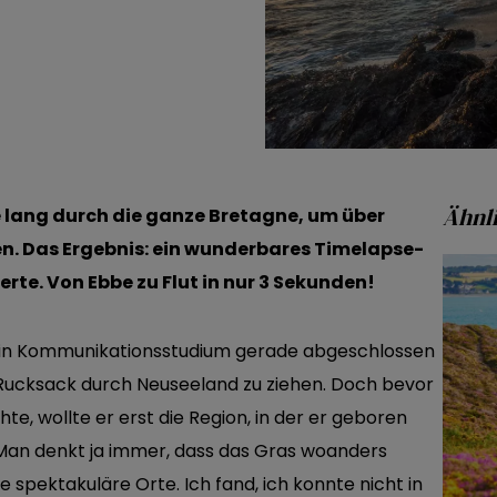
Ähnli
e lang durch die ganze Bretagne, um über
en. Das Ergebnis: ein wunderbares Timelapse-
rte. Von Ebbe zu Flut in nur 3 Sekunden!
sein Kommunikationsstudium gerade abgeschlossen
 Rucksack durch Neuseeland zu ziehen. Doch bevor
te, wollte er erst die Region, in der er geboren
„Man denkt ja immer, dass das Gras woanders
le spektakuläre Orte. Ich fand, ich konnte nicht in