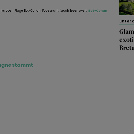
links oben Plage Bot-Conan, Fouesnant (auch lesenswert:
Bot-Conan
unter
Glam
exoti
Bret
etagne stammt