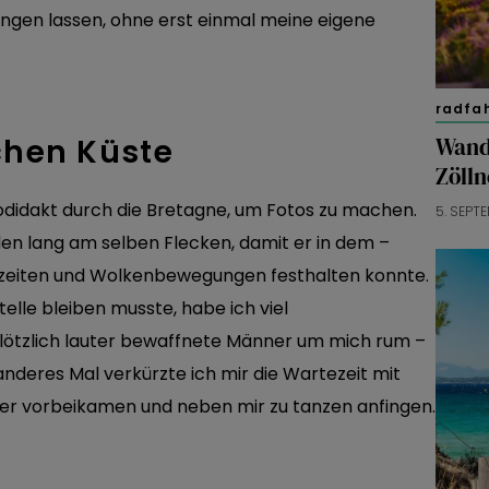
ngen lassen, ohne erst einmal meine eigene
radfa
chen Küste
Wand
Zölln
utodidakt durch die Bretagne, um Fotos zu machen.
5. SEPT
en lang am selben Flecken, damit er in dem –
Gezeiten und Wolkenbewegungen festhalten konnte.
telle bleiben musste, habe ich viel
plötzlich lauter bewaffnete Männer um mich rum –
n anderes Mal verkürzte ich mir die Wartezeit mit
inder vorbeikamen und neben mir zu tanzen anfingen.