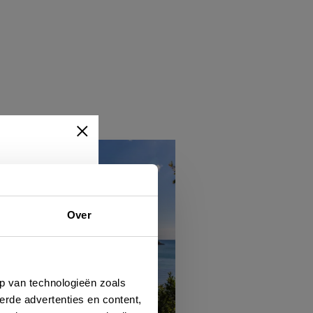
Over
ert
hen
p van technologieën zoals
erde advertenties en content,