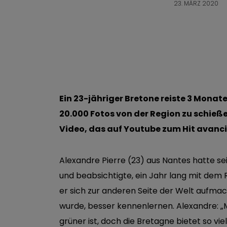
23. MÄRZ 2020
Ein 23-jähriger Bretone reiste 3 Monat
20.000 Fotos von der Region zu schieß
Video, das auf Youtube zum Hit avancie
Alexandre Pierre (23) aus Nantes hatte 
und beabsichtigte, ein Jahr lang mit dem
er sich zur anderen Seite der Welt aufmach
wurde, besser kennenlernen. Alexandre: 
grüner ist, doch die Bretagne bietet so vie