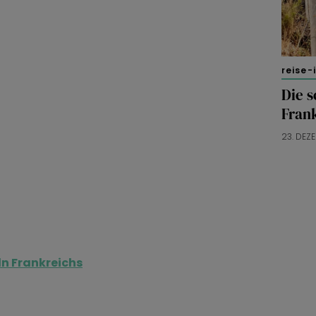
reise-
Die s
Fran
23. DEZ
ln Frankreichs