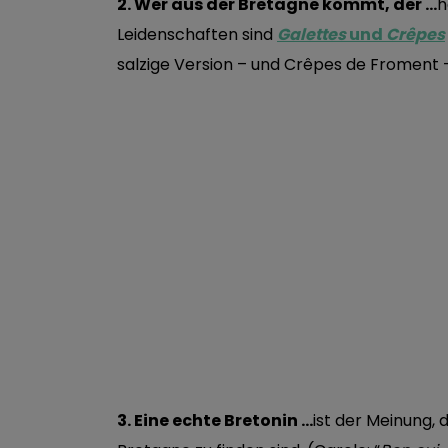
2. Wer aus der Bretagne kommt, der …
h
Leidenschaften sind
Galettes
und
Crêpes
salzige Version – und Crêpes de Froment –
3. Eine echte Bretonin …
ist der Meinung, 