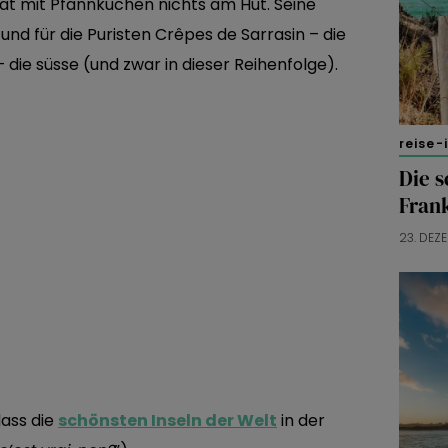
at mit Pfannkuchen nichts am Hut. Seine
und für die Puristen Crêpes de Sarrasin – die
 die süsse
(und zwar in dieser Reihenfolge).
reise-
Die s
Fran
23. DEZ
dass die
schönsten Inseln der Welt
in der