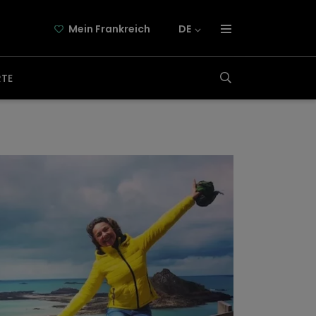
Mein Frankreich
DE
über frankreich-webazine.de
RTE
newsletter
kooperation
kontakt