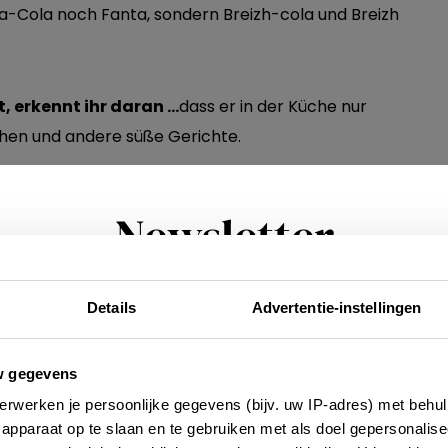
a-Cola noch Fanta, sondern Breizh-cola und Breizh
, erkennt ihr daran …
dass er in der Küche nur
chen und andere süße Gerichte.
Newsletter
Details
Advertentie-instellingen
Möchtest du regelmäßig über Trends, neue
tdeckungen und Insider-Tipps für Frankreich informi
rden? Dann melde dich für unseren zweiwöchentlic
w gegevens
Newsletter an. Im Handumdrehen erledigt!
erwerken je persoonlijke gegevens (bijv. uw IP-adres) met behul
apparaat op te slaan en te gebruiken met als doel gepersonalise