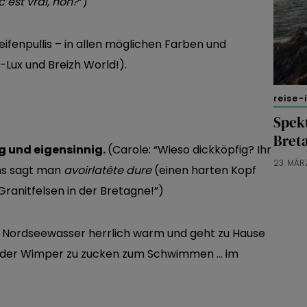
c’est vrai, non?
”)
reifenpullis – in allen möglichen Farben und
Lux und Breizh World!).
reise-
Spek
Bret
ig und eigensinnig.
(Carole: “Wieso dickköpfig? Ihr
23. MÄR
uns sagt man
avoir
la
tête dure
(einen harten Kopf
ranitfelsen in der Bretagne!”)
t Nordseewasser herrlich warm und geht zu Hause
t der Wimper zu zucken zum Schwimmen … im