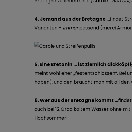
Bretagne zu finden sind. (Carole: “
Ben oui, 
4. Jemand aus der Bretagne …
findet St
Varianten –
immer
passend (merci Armor-
5. Eine Bretonin … ist ziemlich dickköpf
meint wohl eher „festentschlossen“. Bei 
haben), und den braucht man mit all den G
6. Wer aus der Bretagne kommt …
finde
auch bei 12 Grad kaltem Wasser ohne mi
Hochsommer!