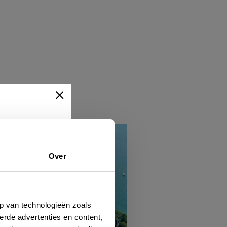
Over
ert
hen
p van technologieën zoals
erde advertenties en content,