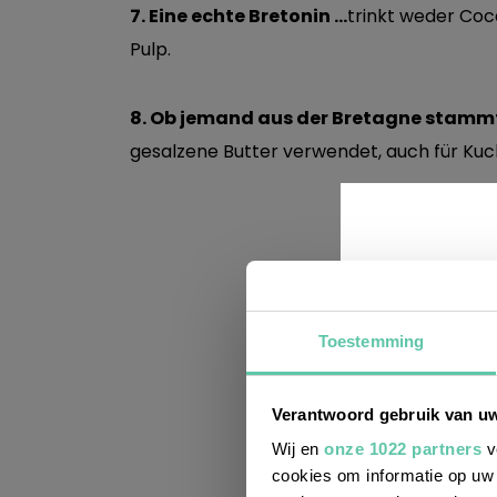
7. Eine echte Bretonin …
trinkt weder Coc
Pulp.
8. Ob jemand aus der Bretagne stammt
gesalzene Butter verwendet, auch für Ku
Toestemming
En
we
Verantwoord gebruik van u
Wij en
onze 1022 partners
v
cookies om informatie op uw 