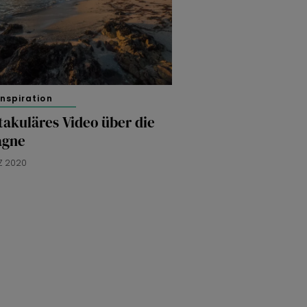
inspiration
takuläres Video über die
agne
Z 2020