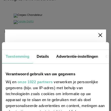
Text & Foto: Carole Gölitz ©Tibisoucrepes
Newsletter
Auch interessant zu lesen:
Die besten Crêperies in Paris
Toestemming
Details
Advertentie-instellingen
Ov
So erkennt ihr, ob jemand aus der Bretagne
Möchtest du
stammt
regelmäßig über Trends, neue
Dreikönigstag: Zeit für Galette des Rois
Verantwoord gebruik van uw gegevens
Paris und seine kulinarischen Verführungen
Entdeckungen und Insider-Tipps für
Wij en
onze 1022 partners
verwerken je persoonlijke
Frankreich informiert werden? Dann
gegevens (bijv. uw IP-adres) met behulp van
technologieën zoals cookies om informatie op uw
melde dich für unseren
apparaat op te slaan en te gebruiken met als doel
Bretagne
Chandeleur
crêpes
Galette
rezept
zweiwöchentlichen Newsletter an. Im
gepersonaliseerde advertenties en content, metingen aan
Rezept Carole
Tradition
Handumdrehen erledigt!