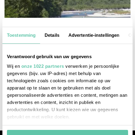
Toestemming
Details
Advertentie-instellingen
Ov
Verantwoord gebruik van uw gegevens
Wij en
onze 1022 partners
verwerken je persoonlijke
gegevens (bijv. uw IP-adres) met behulp van
technologieën zoals cookies om informatie op uw
top-listen
apparaat op te slaan en te gebruiken met als doel
gepersonaliseerde advertenties en content, metingen aan
10 Lieblingsorte in der Drôme
advertenties en content, inzicht in publiek en
2. MAI 2025
productontwikkeling. U kunt kiezen wie uw gegevens
gebruikt en met welke doelen.
Als u het toestaat, willen we ook graag: