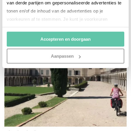
18. AUGUST 2023
van derde partijen om gepersonaliseerde advertenties te
tonen en/of de inhoud van de advertenties op je
voorkeuren af te stemmen. Je kunt je voorkeuren
beheren via ‘Zelf instellen’. Klik je op ‘Accepteren en
doorgaan’ dan ga je akkoord met het gebruik van alle
Accepteren en doorgaan
cookies zoals omschreven in onze
Cookieverklaring
.
Merci!
Aanpassen