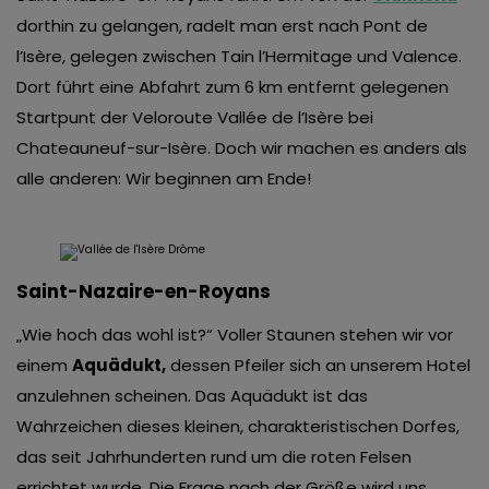
dorthin zu gelangen, radelt man erst nach Pont de
l’Isère, gelegen zwischen Tain l’Hermitage und Valence.
Dort führt eine Abfahrt zum 6 km entfernt gelegenen
Startpunt der Veloroute Vallée de l’Isère bei
Chateauneuf-sur-Isère. Doch wir machen es anders als
alle anderen: Wir beginnen am Ende!
Saint-Nazaire-en-Royans
„Wie hoch das wohl ist?“ Voller Staunen stehen wir vor
einem
Aquädukt,
dessen Pfeiler sich an unserem Hotel
anzulehnen scheinen. Das Aquädukt ist das
Wahrzeichen dieses kleinen, charakteristischen Dorfes,
das seit Jahrhunderten rund um die roten Felsen
errichtet wurde. Die Frage nach der Größe wird uns