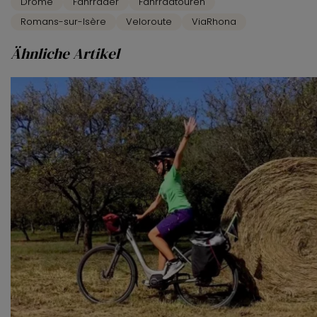
Drôme
Fahrräder
Fahrradtouren
van derde partijen om gepersonaliseerde advertenties te
Romans-sur-Isère
Veloroute
ViaRhona
tonen en/of de inhoud van de advertenties op je
voorkeuren af te stemmen. Je kunt je voorkeuren
Ähnliche Artikel
beheren via ‘Zelf instellen’. Klik je op ‘Accepteren en
doorgaan’ dan ga je akkoord met het gebruik van alle
cookies zoals omschreven in onze
Cookieverklaring
.
Merci!