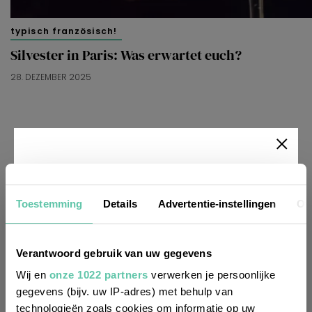
typisch französisch!
Silvester in Paris: Was erwartet euch?
28. DEZEMBER 2025
Newsletter
Toestemming
Details
Advertentie-instellingen
Ov
Möchtest du
regelmäßig über Trends, neue
Verantwoord gebruik van uw gegevens
Entdeckungen und Insider-Tipps für
Wij en
onze 1022 partners
verwerken je persoonlijke
Frankreich informiert werden? Dann
gegevens (bijv. uw IP-adres) met behulp van
technologieën zoals cookies om informatie op uw