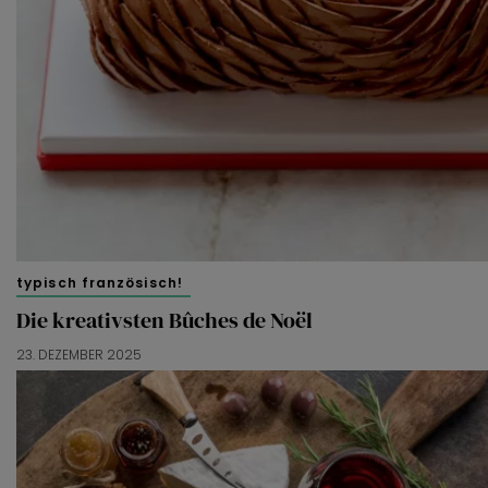
functionele cookies
om je een optimale
gebruikerservaring te bieden. Ook plaatsen wij cookies
van derde partijen om gepersonaliseerde advertenties te
tonen en/of de inhoud van de advertenties op je
voorkeuren af te stemmen. Je kunt je voorkeuren
beheren via ‘Zelf instellen’. Klik je op ‘Accepteren en
doorgaan’ dan ga je akkoord met het gebruik van alle
cookies zoals omschreven in onze
Cookieverklaring
.
Merci!
typisch französisch!
Die kreativsten Bûches de Noël
23. DEZEMBER 2025